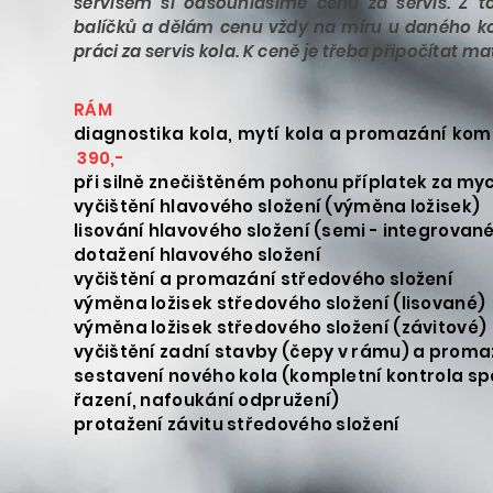
servisem si odsouhlasíme cenu za servis. Z 
balíčků a dělám cenu vždy na míru u daného k
práci za servis kola. K ceně je třeba připočítat m
RÁM 
diagnostika kola, mytí kola a promazá
390,-
při silně znečištěném pohonu př
vyčištění hlavového slože
lisování hlavového složení
dotažení hlavov
vyčištění a promazání s
výměna ložisek středového
výměna ložisek středového
vyčištění zadní stavby (čep
sestavení nového kola (kompletní kontrola spo
řazení, nafoukán
protažení závitu stř