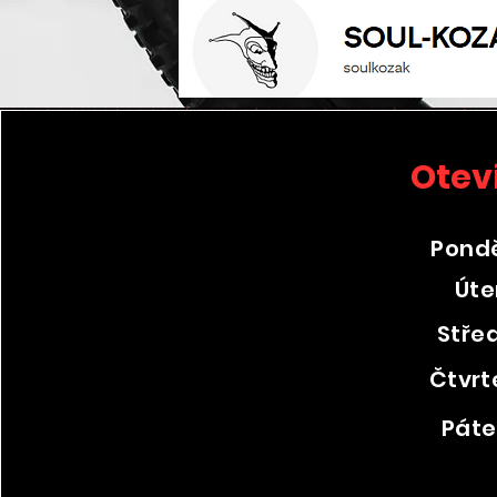
​Ote
Pond
Úte
Stře
Čtvrt
Pát