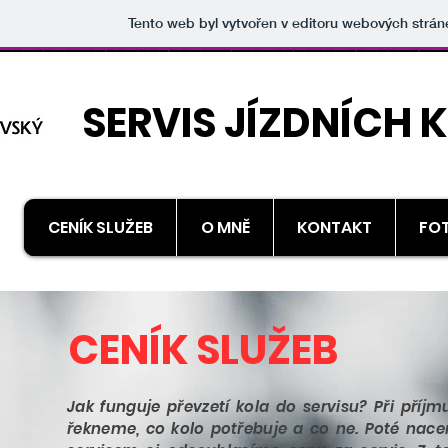
Tento web byl vytvořen v editoru webových strá
SERVIS JÍZDNÍCH 
CENÍK SLUŽEB
O MNĚ
KONTAKT
FO
​CENÍK SLUŽEB
Jak funguje převzetí kola do servisu? Při příj
řekneme, co kolo potřebuje a co ne. Poté nac