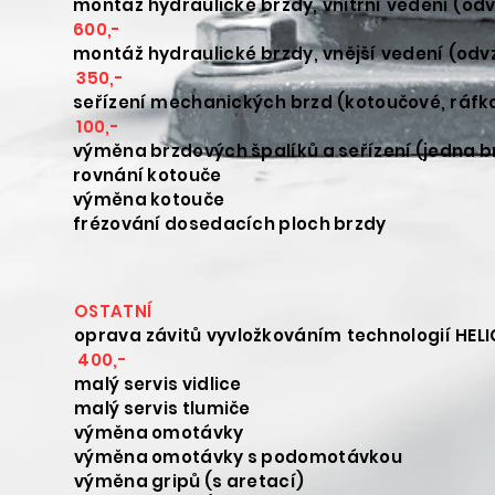
montáž hydraulické brzdy, vnitřní
600,-
montáž hydraulické brzdy, vnější 
350,-
seřízení mechanických brzd (kot
100,-
výměna brzdových špalíků a 
rovnání 
výměna k
frézování dosedací
OSTATN
oprava závitů vyvložkováním 
400,-
malý servis
malý servis
výměna o
výměna omotávky s
výměna gripů 