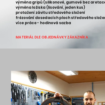
výměna gripů (silikonové,
výměna ložiska (liso
protažení závitu stř
frézování dosedacích ploc
více práce - hodinová sazba
4
MATERIÁL DLE OBJEDNÁVKY ZÁKAZNÍKA