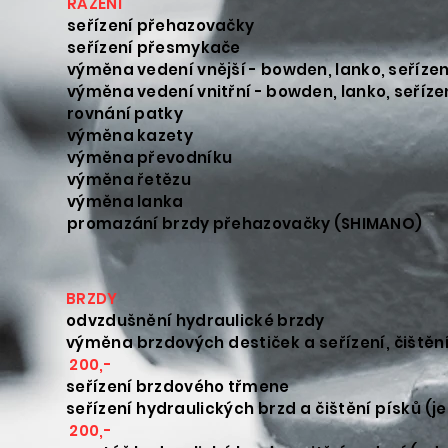
ŘAZEN
seřízení pře
seřízení př
výměna vedení vnější - bow
výměna vedení vnitřní - bo
rovnání
výměna kazety
výměna převodníku
výměna řetězu
výměna lanka
promazání brzdy přehazovačky (SHIMANO)
BRZDY
odvzdušnění hydr
výměna brzdových destiček a seříz
200,-
seřízení brzdo
seřízení hydraulických brzd a 
200,-