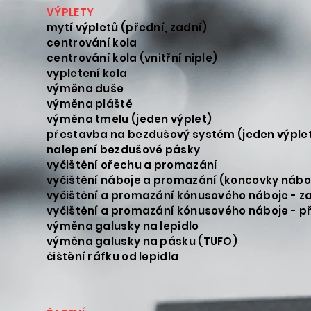
VÝPLET
mytí výpletů (př
centrován
centrování kola (v
vypleten
výměna
výměna 
výměna tmelu (j
přestavba na bezdušový s
nalepení bezd
vyčištění ořechu
vyčištění náboje a promaz
vyčištění a promazání kónusov
vyčištění a promazání kónusové
výměna galusky
výměna galusky na
čištění ráfku 